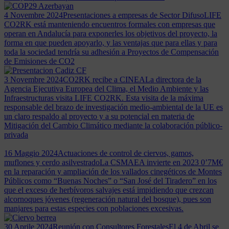
4 Novembre 2024
Presentaciones a empresas de Sector Difuso
LIFE
CO2RK está manteniendo encuentros formales con empresas que
operan en Andalucía para exponerles los objetivos del proyecto, la
forma en que pueden apoyarlo, y las ventajas que para ellas y para
toda la sociedad tendría su adhesión a Proyectos de Compensación
de Emisiones de CO2
3 Novembre 2024
CO2RK recibe a CINEA
La directora de la
Agencia Ejecutiva Europea del Clima, el Medio Ambiente y las
Infraestructuras visita LIFE CO2RK. Esta visita de la máxima
responsable del brazo de investigación medio-ambiental de la UE es
un claro respaldo al proyecto y a su potencial en materia de
Mitigación del Cambio Climático mediante la colaboración público-
privada
16 Maggio 2024
Actuaciones de control de ciervos, gamos,
muflones y cerdo asilvestrado
La CSMAEA invierte en 2023 0’7M€
en la reparación y ampliación de los vallados cinegéticos de Montes
Públicos como “Buenas Noches” o “San José del Tiradero” en los
que el exceso de herbívoros salvajes está impidiendo que crezcan
alcornoques jóvenes (regeneración natural del bosque), pues son
manjares para estas especies con poblaciones excesivas.
30 Aprile 2024
Reunión con Consultores Forestales
El 4 de Abril se