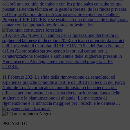
celebró una reunión de trabajo con los principales consultores que
prestan asistencia técnica en la gestión forestal de las fincas privadas
del Parque Natural de Los Alcornocales. Se explicó en detalle el
Proyecto LIFE CO2RK y se estableció una dinámica de trabajo para
contar con las aportaciones de estos profesionales
30 Aprile 2024
Lavori in campo per la tipizzazione dei boschi di
sugherete
Dal mese di dicembre 2023, un team composto da tecnici
dell’Università di Cordoba, IDAF, YUNTAS e del Parco Naturale
di Los Alcornocales sta svolgendo lavori sul campo per la
caratterizzazione forestale e ambientale delle sugherete presenti in
Andalusia e in Alentejo, aree di intervento del progetto LIFE
CO2RK.
11 Febbraio 2024
La sfida della rinnovazione da seme
Studi ed
esperienze pratiche condotte a partire dal 2010 dai tecnici del Parco
Naturale Los Alcornocales hanno dimostrato che la tecnica più
efficace per contrastare la mancata rigenerazione spontanea delle
sugherete è la piantumazione di ghiande. La mancanza di
rigenerazione è la minaccia maggiore per i boschi e le dehesas…
PROYECTO