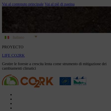
Vai al contenuto principale
Vai al piè di pagina
Italiano
PROYECTO
LIFE CO2RK
Gestire le foreste a crescita lenta come strumento di mitigazione dei
cambiamenti climatici
Il progetto
Azioni
Documenti
Video