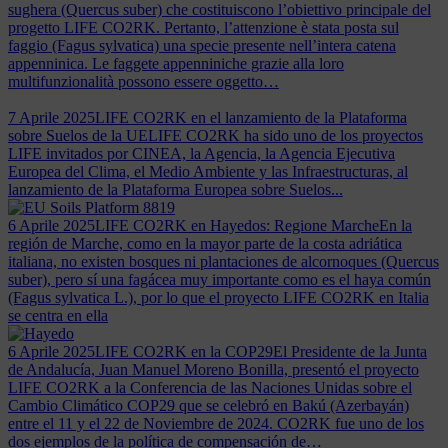
sughera (Quercus suber) che costituiscono l’obiettivo principale del
progetto LIFE CO2RK. Pertanto, l’attenzione è stata posta sul
faggio (Fagus sylvatica) una specie presente nell’intera catena
appenninica. Le faggete appenniniche grazie alla loro
multifunzionalità possono essere oggetto…
7 Aprile 2025
LIFE CO2RK en el lanzamiento de la Plataforma
sobre Suelos de la UE
LIFE CO2RK ha sido uno de los proyectos
LIFE invitados por CINEA, la Agencia, la Agencia Ejecutiva
Europea del Clima, el Medio Ambiente y las Infraestructuras, al
lanzamiento de la Plataforma Europea sobre Suelos...
6 Aprile 2025
LIFE CO2RK en Hayedos: Regione Marche
En la
región de Marche, como en la mayor parte de la costa adriática
italiana, no existen bosques ni plantaciones de alcornoques (Quercus
suber), pero sí una fagácea muy importante como es el haya común
(Fagus sylvatica L.), por lo que el proyecto LIFE CO2RK en Italia
se centra en ella
6 Aprile 2025
LIFE CO2RK en la COP29
El Presidente de la Junta
de Andalucía, Juan Manuel Moreno Bonilla, presentó el proyecto
LIFE CO2RK a la Conferencia de las Naciones Unidas sobre el
Cambio Climático COP29 que se celebró en Bakú (Azerbayán)
entre el 11 y el 22 de Noviembre de 2024. CO2RK fue uno de los
dos ejemplos de la política de compensación de…