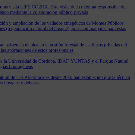
turas visita LIFE CO2RK. Esta visita de la máxima responsable del
ático mediante la colaboración público-privada
ón y ampliación de los vallados cinegéticos de Montes Públicos
s (regeneración natural del bosque), pues son manjares para estas
n asistencia técnica en la gestión forestal de las fincas privadas del
as aportaciones de estos profesionales
 de la Universidad de Córdoba, IDAF, YUNTAS y el Parque Natural
ologías homogéneas
Natural de Los Alcornocales desde 2010 han establecido que la técnica
a los bosques y dehesas…