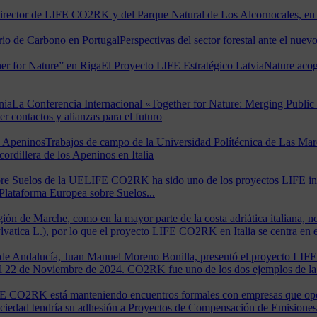
irector de LIFE CO2RK y del Parque Natural de Los Alcornocales, en 
rio de Carbono en Portugal
Perspectivas del sector forestal ante el nu
er for Nature” en Riga
El Proyecto LIFE Estratégico LatviaNature acog
nia
La Conferencia Internacional «Together for Nature: Merging Publi
r contactos y alianzas para el futuro
s Apeninos
Trabajos de campo de la Universidad Polítécnica de Las M
cordillera de los Apeninos en Italia
re Suelos de la UE
LIFE CO2RK ha sido uno de los proyectos LIFE inv
 Plataforma Europea sobre Suelos...
gión de Marche, como en la mayor parte de la costa adriática italiana, 
atica L.), por lo que el proyecto LIFE CO2RK en Italia se centra en e
ta de Andalucía, Juan Manuel Moreno Bonilla, presentó el proyecto LI
el 22 de Noviembre de 2024. CO2RK fue uno de los dos ejemplos de l
E CO2RK está manteniendo encuentros formales con empresas que opera
a sociedad tendría su adhesión a Proyectos de Compensación de Emision