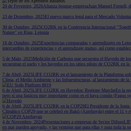
20 de Fevereiro, 2026
Alianza bosque-empresa
Juan Manuel Fornell, d
23 de Dezembro, 2025
El nuevo marco legal para el Mercado Volunta
30 de Outubro, 2025
CO2RK en la Conferencia Internacional “Togeth
Nature" en Riga, Letonia
16 de Outubro, 2025
Experiencias comparadas y aprendizajes en Leto
intercambio de experiencias y el aprendizaje mutuo, así como establece
5 de Maio, 2025
Medición de Carbono que secuestra el Hayedo de lo
secuestran el suelo y los hayedos en los sitios piloto de CO2RK en la 
7 de Abril, 2025
LIFE CO2RK en el lanzamiento de la Plataforma sob
Clima, el Medio Ambiente y las Infraestructuras, al lanzamiento de la
6 de Abril, 2025
LIFE CO2RK en Hayedos: Regione Marche
En la re
pero sí una fagácea muy importante como es el haya común (Fagus sylv
6 de Abril, 2025
LIFE CO2RK en la COP29
El Presidente de la Jun
Climático COP29 que se celebró en Bakú (Azerbayán) entre el 11 y 
4 de Novembro, 2024
Presentaciones a empresas de Sector Difuso
LIF
en que pueden apoyarlo, y las ventajas que para ellas y para toda l