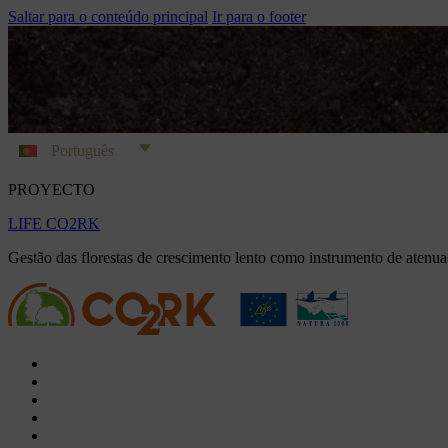
Saltar para o conteúdo principal
Ir para o footer
Português
PROYECTO
LIFE CO2RK
Gestão das florestas de crescimento lento como instrumento de atenuaç
O Projeto
Ações
Documentos
Vídeos
Projetos de compensação