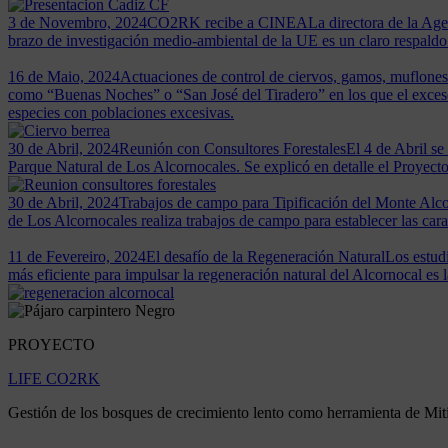
3 de Novembro, 2024
CO2RK recibe a CINEA
La directora de la Ag
brazo de investigación medio-ambiental de la UE es un claro respaldo
16 de Maio, 2024
Actuaciones de control de ciervos, gamos, muflones
como “Buenas Noches” o “San José del Tiradero” en los que el exceso 
especies con poblaciones excesivas.
30 de Abril, 2024
Reunión con Consultores Forestales
El 4 de Abril se
Parque Natural de Los Alcornocales. Se explicó en detalle el Proyect
30 de Abril, 2024
Trabajos de campo para Tipificación del Monte Alc
de Los Alcornocales realiza trabajos de campo para establecer las carac
11 de Fevereiro, 2024
El desafío de la Regeneración Natural
Los estud
más eficiente para impulsar la regeneración natural del Alcornocal es
PROYECTO
LIFE CO2RK
Gestión de los bosques de crecimiento lento como herramienta de Mi