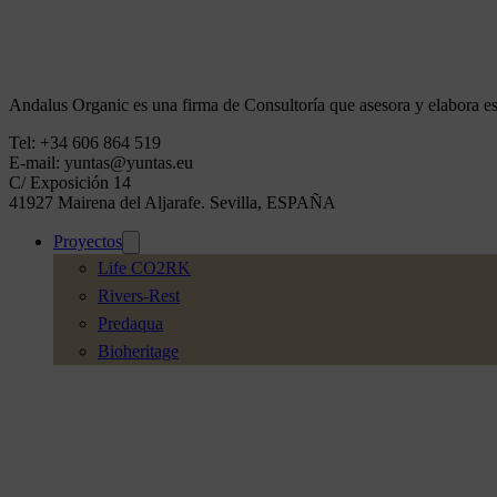
Andalus Organic es una firma de Consultoría que asesora y elabora est
Tel: +34 606 864 519
E-mail: yuntas@yuntas.eu
C/ Exposición 14
41927 Mairena del Aljarafe. Sevilla, ESPAÑA
Proyectos
Life CO2RK
Rivers-Rest
Predaqua
Bioheritage