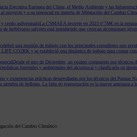
encia Ejecutiva Europea del Clima, el Medio Ambiente y las Infraestruc
 al proyecto y a su potencial en materia de Mitigación del Cambio Clim
 y cerdo asilvestrado
La CSMAEA invierte en 2023 0’7M€ en la reparaci
de herbívoros salvajes está impidiendo que crezcan alcornoques jóvene
 celebró una reunión de trabajo con los principales consultores que presta
o LIFE CO2RK y se estableció una dinámica de trabajo para contar con l
ornocal
Desde el mes de Diciembre, un equipo compuesto por técnicos
terísticas forestales y ambientales del alcornocal y clasificarlo en tip
ios y experiencias prácticas desarrolladas por los técnicos del Parque 
 la siembra de bellotas. La falta de regeneración es la mayor amenaza 
tigación del Cambio Climático