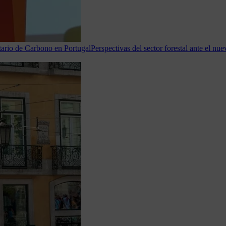
tario de Carbono en Portugal
Perspectivas del sector forestal ante el n