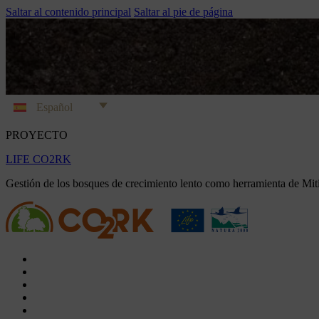
Saltar al contenido principal
Saltar al pie de página
Español
PROYECTO
LIFE CO2RK
Gestión de los bosques de crecimiento lento como herramienta de Mi
El Proyecto
Acciones
Documentos
Vídeos
Proyectos de compensación