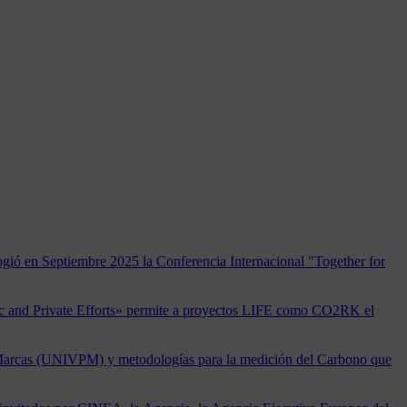
gió en Septiembre 2025 la Conferencia Internacional "Together for
ic and Private Efforts» permite a proyectos LIFE como CO2RK el
 Marcas (UNIVPM) y metodologías para la medición del Carbono que