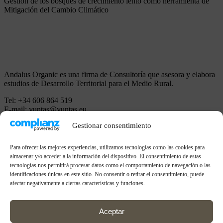
Gestión de los bosques de crecimiento lento como herramienta de
Mitigación del Cambio Climático
Andalus Organic es una firma de Consultoría que asesora y elabora
estudios de Desarrollo Territorial para el Medio Rural.
Tel: +34 606 864 519
E-mail: yuntas@yuntas.eu
C/ Exposición 14
Gestionar consentimiento
41927 Mairena del Aljarafe. Sevilla, ESPAÑA
Proyectos
Para ofrecer las mejores experiencias, utilizamos tecnologías como las cookies para
Life CO2RK
almacenar y/o acceder a la información del dispositivo. El consentimiento de estas
tecnologías nos permitirá procesar datos como el comportamiento de navegación o las
Rivers-Rest
identificaciones únicas en este sitio. No consentir o retirar el consentimiento, puede
Predaqua
afectar negativamente a ciertas características y funciones.
Bioheritage
Aceptar