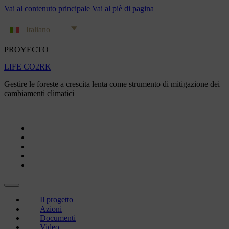
Vai al contenuto principale
Vai al piè di pagina
Italiano
PROYECTO
LIFE CO2RK
Gestire le foreste a crescita lenta come strumento di mitigazione dei
cambiamenti climatici
Il progetto
Azioni
Documenti
Video
Progetti di compensazione
Il progetto
Azioni
Documenti
Video