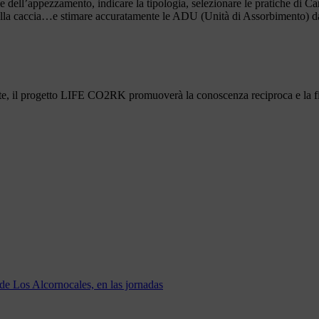
ie dell’appezzamento, indicare la tipologia, selezionare le pratiche di C
della caccia…e stimare accuratamente le ADU (Unità di Assorbimento) d
zate, il progetto LIFE CO2RK promuoverà la conoscenza reciproca e la fi
e Los Alcornocales, en las jornadas