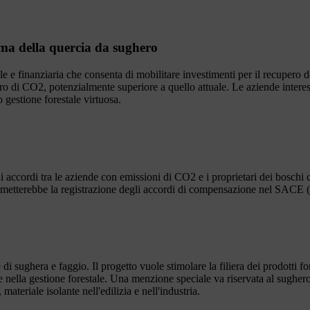
tema della quercia da sughero
e e finanziaria che consenta di mobilitare investimenti per il recupero d
stro di CO2, potenzialmente superiore a quello attuale. Le aziende inter
o gestione forestale virtuosa.
ccordi tra le aziende con emissioni di CO2 e i proprietari dei boschi c
permetterebbe la registrazione degli accordi di compensazione nel SACE
di sughera e faggio. Il progetto vuole stimolare la filiera dei prodotti f
ire nella gestione forestale. Una menzione speciale va riservata al sugh
ateriale isolante nell'edilizia e nell'industria.