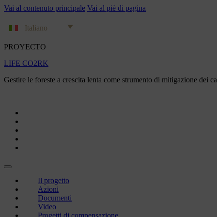
Vai al contenuto principale
Vai al piè di pagina
Italiano
PROYECTO
LIFE CO2RK
Gestire le foreste a crescita lenta come strumento di mitigazione dei c
Il progetto
Azioni
Documenti
Video
Progetti di compensazione
Il progetto
Azioni
Documenti
Video
Progetti di compensazione