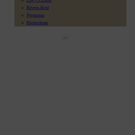
Life CO2RK
Rivers-Rest
Predaqua
Bioheritage